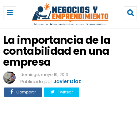
L
a
i
m
p
La importancia de la
o
contabilidad en una
r
t
empresa
a
n
domingo, mayo 19, 2013
c
Publicado por
Javier Díaz
i
a
Compartir
Twittear
d
e
l
a
c
o
n