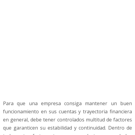
t
a
b
i
l
i
d
a
d
e
n
u
n
a
e
Para que una empresa consiga mantener un buen
m
p
funcionamiento en sus cuentas y trayectoria financiera
r
en general, debe tener controlados multitud de factores
e
que garanticen su estabilidad y continuidad. Dentro de
s