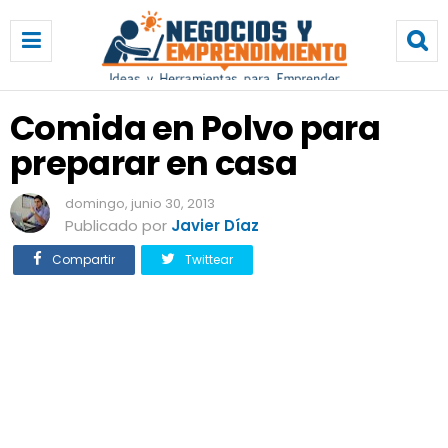
C
o
m
i
d
Comida en Polvo para
a
preparar en casa
e
n
P
domingo, junio 30, 2013
o
Publicado por
Javier Díaz
l
Compartir
Twittear
v
o
p
a
r
a
p
r
e