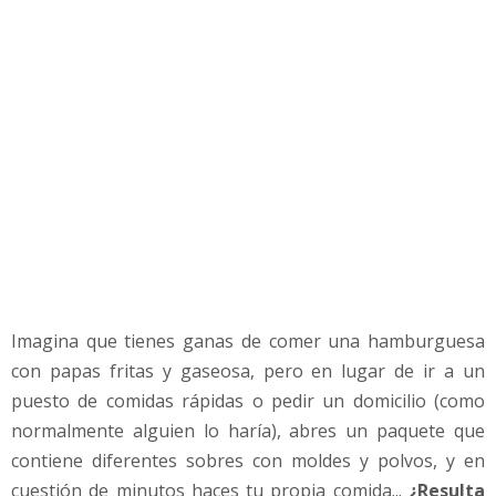
p
a
r
a
r
e
n
c
a
s
a
Imagina que tienes ganas de comer una hamburguesa
con papas fritas y gaseosa, pero en lugar de ir a un
puesto de comidas rápidas o pedir un domicilio (como
normalmente alguien lo haría), abres un paquete que
contiene diferentes sobres con moldes y polvos, y en
cuestión de minutos haces tu propia comida...
¿Resulta