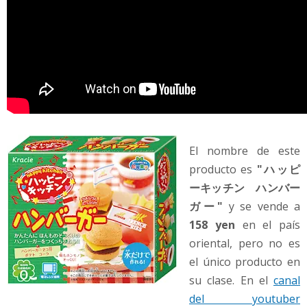
El nombre de este
producto es
"ハッピ
ーキッチン ハンバー
ガー"
y se vende a
158 yen
en el país
oriental, pero no es
el único producto en
su clase. En el
canal
del youtuber