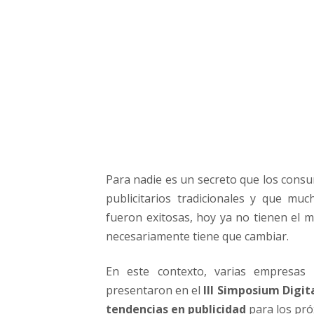
d
a
d
p
a
r
a
e
l
f
u
Para nadie es un secreto que los cons
t
u
publicitarios tradicionales y que mu
r
fueron exitosas, hoy ya no tienen el m
o
necesariamente tiene que cambiar.
En este contexto, varias empresas
presentaron en el
III Simposium Digit
tendencias en publicidad
para los pró