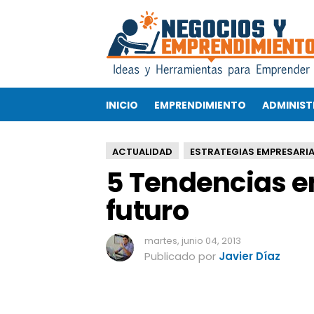
5
T
e
n
d
e
INICIO
EMPRENDIMIENTO
ADMINIST
n
c
i
ACTUALIDAD
ESTRATEGIAS EMPRESARIA
a
5 Tendencias en
s
e
futuro
n
P
u
martes, junio 04, 2013
b
Publicado por
Javier Díaz
l
i
c
i