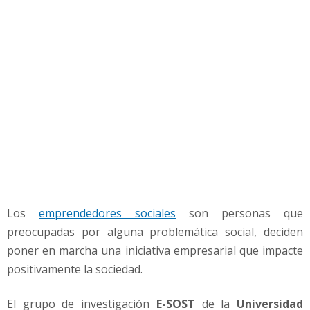
s
s
o
c
i
a
l
e
s
Los
emprendedores sociales
son personas que
preocupadas por alguna problemática social, deciden
poner en marcha una iniciativa empresarial que impacte
positivamente la sociedad.
El grupo de investigación
E-SOST
de la
Universidad