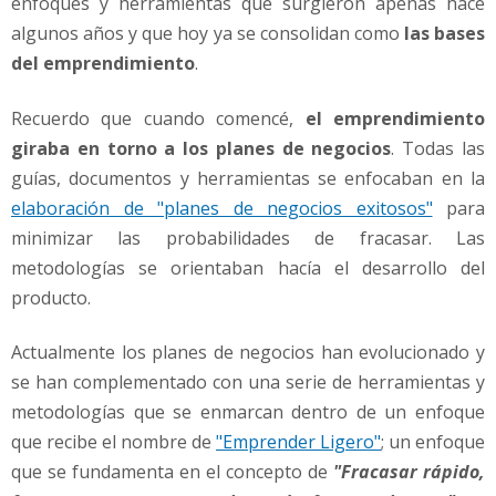
enfoques y herramientas que surgieron apenas hace
l
e
algunos años y que hoy ya se consolidan como
las bases
m
del emprendimiento
.
p
r
Recuerdo que cuando comencé,
el emprendimiento
e
giraba en torno a los planes de negocios
. Todas las
n
d
guías, documentos y herramientas se enfocaban en la
i
elaboración de "planes de negocios exitosos"
para
m
minimizar las probabilidades de fracasar. Las
i
metodologías se orientaban hacía el desarrollo del
e
producto.
n
t
o
Actualmente los planes de negocios han evolucionado y
se han complementado con una serie de herramientas y
metodologías que se enmarcan dentro de un enfoque
que recibe el nombre de
"Emprender Ligero"
; un enfoque
que se fundamenta en el concepto de
"Fracasar rápido,