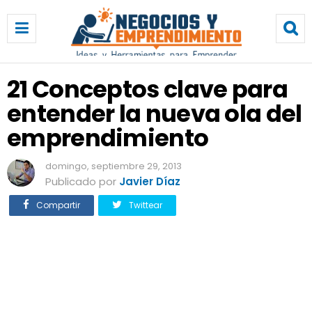
2
1
C
o
n
21 Conceptos clave para
c
entender la nueva ola del
e
p
emprendimiento
t
o
domingo, septiembre 29, 2013
s
Publicado por
Javier Díaz
c
l
Compartir
Twittear
a
v
e
p
a
r
a