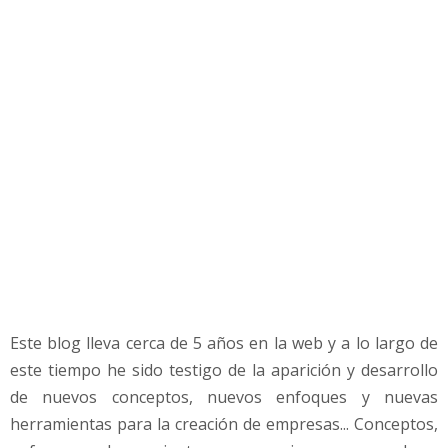
e
n
t
e
n
d
e
r
l
a
n
u
e
v
a
Este blog lleva cerca de 5 años en la web y a lo largo de
o
l
este tiempo he sido testigo de la aparición y desarrollo
a
de nuevos conceptos, nuevos enfoques y nuevas
d
herramientas para la creación de empresas... Conceptos,
e