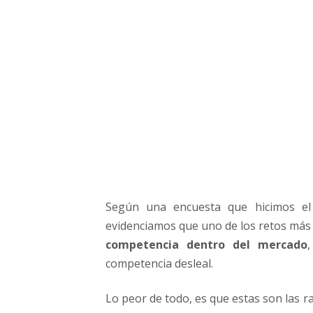
a
c
o
m
p
e
t
e
n
c
i
a
e
Según una encuesta que hicimos el
n
evidenciamos que uno de los retos más 
l
a
competencia dentro del mercado
I
competencia desleal.
n
d
Lo peor de todo, es que estas son las 
u