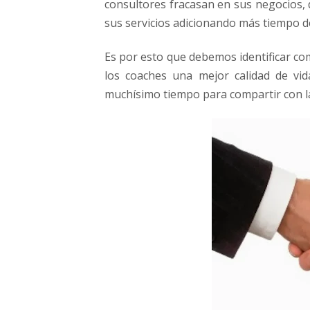
consultores fracasan en sus negocios, 
s
sus servicios adicionando más tiempo d
t
r
i
Es por esto que debemos identificar c
a
los coaches una mejor calidad de vid
d
muchísimo tiempo para compartir con la
e
l
a
C
o
n
s
u
l
t
o
r
í
a