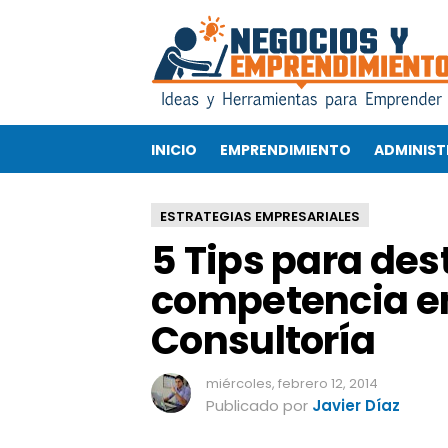
5
T
i
p
s
p
INICIO
EMPRENDIMIENTO
ADMINIST
a
r
a
ESTRATEGIAS EMPRESARIALES
d
5 Tips para des
e
s
competencia en 
t
a
Consultoría
c
a
r
miércoles, febrero 12, 2014
d
Publicado por
Javier Díaz
e
l