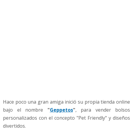
e
r
a
r
C
o
n
f
i
a
n
z
a
a
t
Hace poco una gran amiga inició su propia tienda online
u
s
bajo el nombre
"
Geppetos
"
, para vender bolsos
C
personalizados con el concepto "Pet Friendly" y diseños
l
divertidos.
i