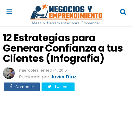
1
2
E
s
t
12 Estrategias para
r
Generar Confianza a tus
a
t
Clientes (Infografía)
e
g
miércoles, enero 14, 2015
i
Publicado por
Javier Díaz
a
s
Compartir
Twittear
p
a
r
a
G
e
n