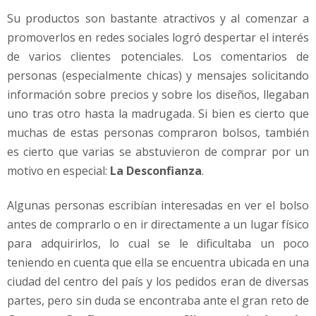
e
Su productos son bastante atractivos y al comenzar a
n
t
promoverlos en redes sociales logró despertar el interés
e
de varios clientes potenciales. Los comentarios de
s
personas (especialmente chicas) y mensajes solicitando
(
información sobre precios y sobre los diseños, llegaban
I
n
uno tras otro hasta la madrugada. Si bien es cierto que
f
muchas de estas personas compraron bolsos, también
o
es cierto que varias se abstuvieron de comprar por un
g
motivo en especial:
La Desconfianza
.
r
a
Algunas personas escribían interesadas en ver el bolso
f
í
antes de comprarlo o en ir directamente a un lugar físico
a
para adquirirlos, lo cual se le dificultaba un poco
)
teniendo en cuenta que ella se encuentra ubicada en una
ciudad del centro del país y los pedidos eran de diversas
partes, pero sin duda se encontraba ante el gran reto de