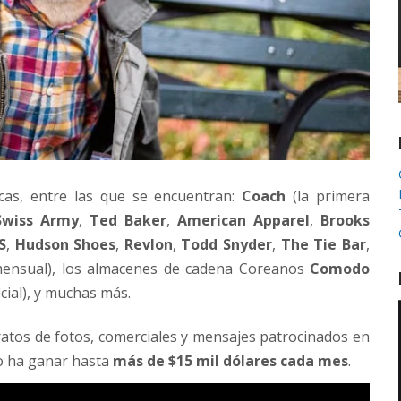
cas, entre las que se encuentran:
Coach
(la primera
Swiss Army
,
Ted Baker
,
American Apparel
,
Brooks
S
,
Hudson Shoes
,
Revlon
,
Todd Snyder
,
The Tie Bar
,
mensual), los almacenes de cadena Coreanos
Comodo
cial), y muchas más.
ratos de fotos, comerciales y mensajes patrocinados en
do ha ganar hasta
más de $15 mil dólares cada mes
.