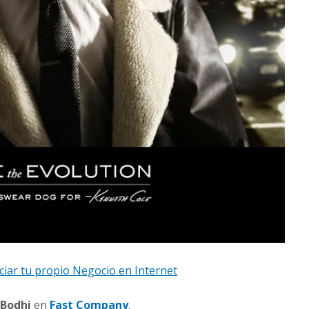
iciar tu propio Negocio en Internet
Bodhi
en
Fast Company
.