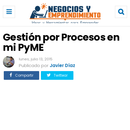
G
e
s
t
i
Gestión por Procesos en
ó
mi PyME
n
p
o
lunes, julio 13, 2015
r
Publicado por
Javier Díaz
P
Compartir
Twittear
r
o
c
e
s
o
s
e
n