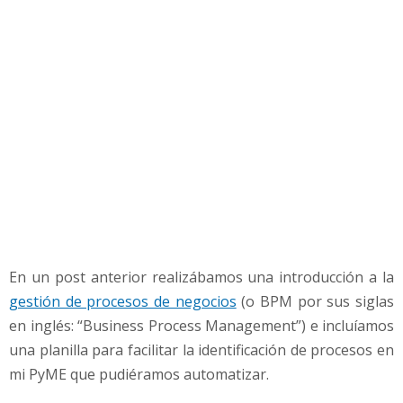
m
i
P
y
M
E
En un post anterior realizábamos una introducción a la
gestión de procesos de negocios
(o BPM por sus siglas
en inglés: “Business Process Management”) e incluíamos
una planilla para facilitar la identificación de procesos en
mi PyME que pudiéramos automatizar.