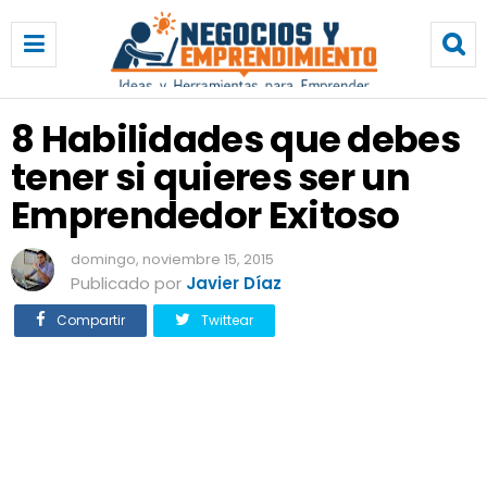
8
H
a
b
i
8 Habilidades que debes
l
tener si quieres ser un
i
d
Emprendedor Exitoso
a
d
domingo, noviembre 15, 2015
e
Publicado por
Javier Díaz
s
q
Compartir
Twittear
u
e
d
e
b
e
s