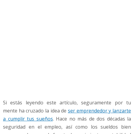
t
e
n
e
r
s
i
q
u
i
e
r
e
s
s
Si estás leyendo este artículo, seguramente por tu
e
r
mente ha cruzado la idea de
ser emprendedor y lanzarte
u
a cumplir tus sueños
. Hace no más de dos décadas la
n
seguridad en el empleo, así como los sueldos bien
E