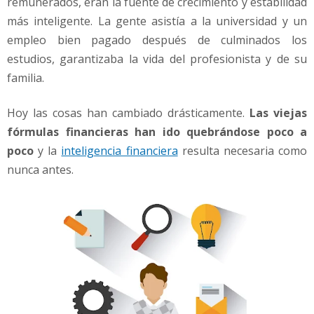
remunerados, eran la fuente de crecimiento y estabilidad
m
p
más inteligente. La gente asistía a la universidad y un
r
empleo bien pagado después de culminados los
e
estudios, garantizaba la vida del profesionista y de su
n
familia.
d
e
d
Hoy las cosas han cambiado drásticamente.
Las viejas
o
fórmulas financieras han ido quebrándose poco a
r
poco
y la
inteligencia financiera
resulta necesaria como
E
nunca antes.
x
i
t
o
s
o