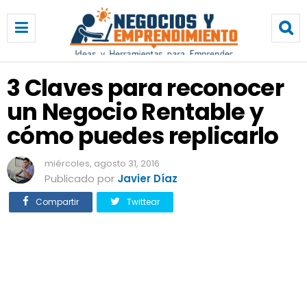
3
C
l
a
v
3 Claves para reconocer
e
un Negocio Rentable y
s
p
cómo puedes replicarlo
a
r
miércoles, agosto 31, 2016
a
Publicado por
Javier Díaz
r
e
Compartir
Twittear
c
o
n
o
c
e
r