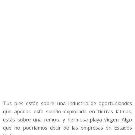
u
n
N
e
g
o
c
i
o
R
e
n
t
a
b
Tus pies están sobre una industria de oportunidades
l
e
que apenas está siendo explorada en tierras latinas,
y
estás sobre una remota y hermosa playa virgen. Algo
c
que no podríamos decir de las empresas en Estados
ó