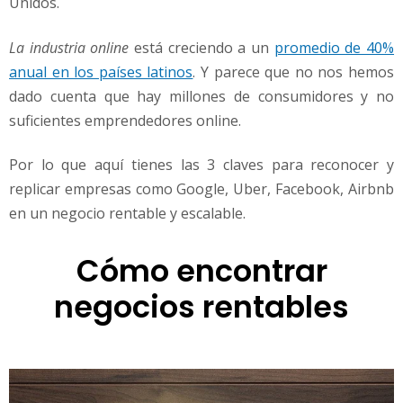
Unidos.
m
o
p
La industria online
está creciendo a un
promedio de 40%
u
anual en los países latinos
. Y parece que no nos hemos
e
dado cuenta que hay millones de consumidores y no
d
suficientes emprendedores online.
e
s
r
Por lo que aquí tienes las 3 claves para reconocer y
e
replicar empresas como Google, Uber, Facebook, Airbnb
p
en un negocio rentable y escalable.
l
i
Cómo encontrar
c
a
negocios rentables
r
l
o