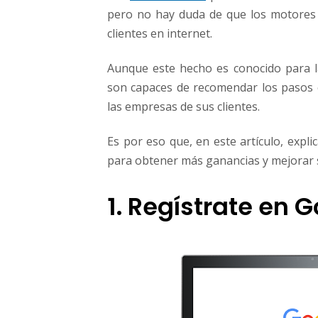
n
pero no hay duda de que los motores 
g
clientes en internet.
a
m
Aunque este hecho es conocido para 
á
s
son capaces de recomendar los pasos 
T
las empresas de sus clientes.
r
á
Es por eso que, en este artículo, ex
f
para obtener más ganancias y mejorar 
i
c
o
1. Regístrate en 