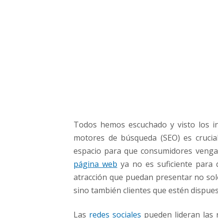
g
i
n
a
W
e
b
d
e
t
u
Todos hemos escuchado y visto los in
N
e
motores de búsqueda (SEO) es crucia
g
espacio para que consumidores venga
o
página web
ya no es suficiente para 
c
atracción que puedan presentar no solo
i
sino también clientes que estén dispue
o
t
e
Las
redes sociales
pueden lideran las 