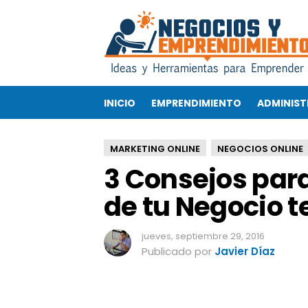
3
C
o
n
s
e
INICIO
EMPRENDIMIENTO
ADMINIST
j
o
s
MARKETING ONLINE
NEGOCIOS ONLINE
p
3 Consejos par
a
r
de tu Negocio 
a
q
u
jueves, septiembre 29, 2016
e
Publicado por
Javier Díaz
l
a
P
á