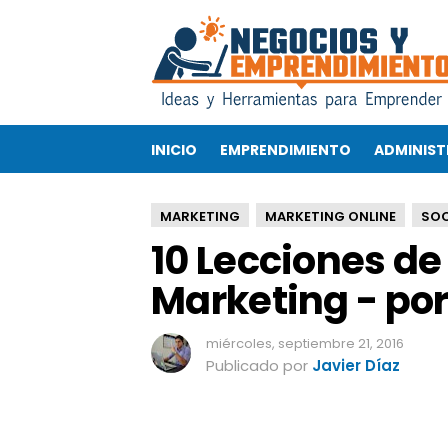
1
0
L
e
c
c
INICIO
EMPRENDIMIENTO
ADMINIST
i
o
n
MARKETING
MARKETING ONLINE
SOC
e
10 Lecciones de
s
d
Marketing - po
e
S
o
miércoles, septiembre 21, 2016
c
Publicado por
Javier Díaz
i
a
l
I