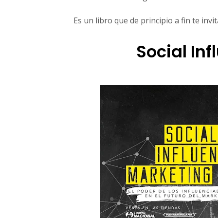
r
F
Es un libro que de principio a fin te invi
e
r
Social In
n
a
n
d
o
A
n
z
u
r
e
s