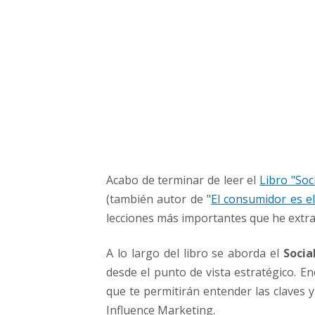
n
f
l
u
e
n
c
e
M
a
r
Acabo de terminar de leer el
Libro "Soc
k
e
(también autor de "
El consumidor es e
t
lecciones más importantes que he extraí
i
n
A lo largo del libro se aborda el
Socia
g
desde el punto de vista estratégico. E
-
que te permitirán entender las claves y
p
o
Influence Marketing.