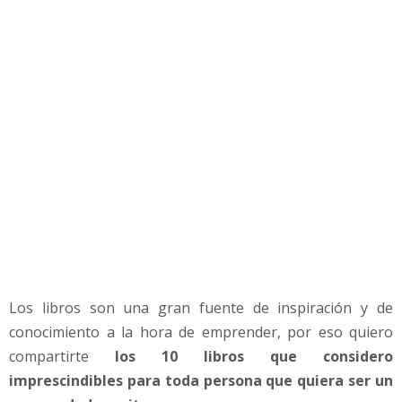
n
d
e
d
o
r
d
e
b
e
r
í
a
l
e
Los libros son una gran fuente de inspiración y de
e
r
conocimiento a la hora de emprender, por eso quiero
compartirte
los 10 libros que considero
imprescindibles para toda persona que quiera ser un