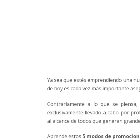
o
n
a
r
t
u
N
e
g
o
c
Ya sea que estés emprendiendo una nu
i
o
de hoy es cada vez más importante aseg
s
i
Contrariamente a lo que se piensa,
n
exclusivamente llevado a cabo por prof
g
al alcance de todos que generan grande
a
s
Aprende estos
5 modos de promocionar
t