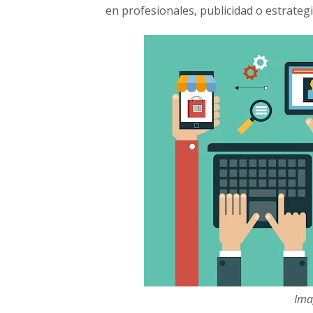
a
en profesionales, publicidad o estrateg
r
d
i
n
e
r
o
Ima