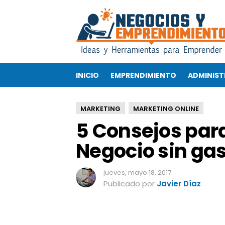
5
C
o
n
s
e
INICIO
EMPRENDIMIENTO
ADMINIST
j
o
s
MARKETING
MARKETING ONLINE
p
5 Consejos par
a
r
Negocio sin gas
a
p
r
jueves, mayo 18, 2017
o
Publicado por
Javier Díaz
m
o
c
i