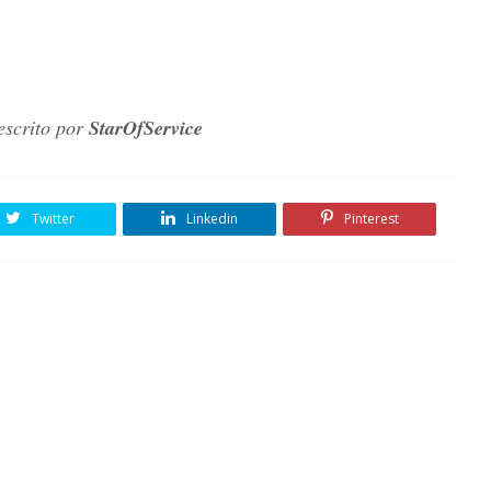
escrito por
StarOfService
Twitter
Linkedin
Pinterest