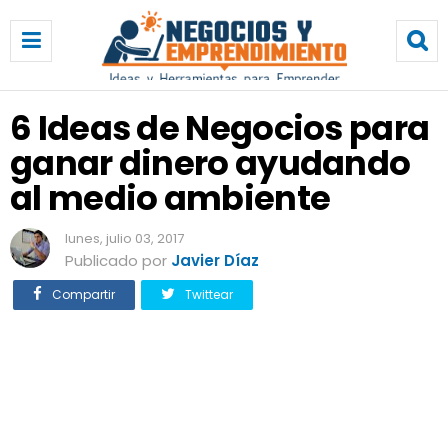
6
I
d
e
a
6 Ideas de Negocios para
s
ganar dinero ayudando
d
e
al medio ambiente
N
e
lunes, julio 03, 2017
g
Publicado por
Javier Díaz
o
c
Compartir
Twittear
i
o
s
p
a
r
a