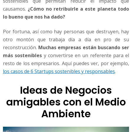
sostenibles que permitan reducir el impacto que
l
m
causamos.
¿Cómo no retribuirle a este planeta todo
e
lo bueno que nos ha dado?
d
i
Por fortuna, así como hay personas que destruyen, hay
o
otro montón que trabaja día a día en pro de su
a
m
reconstrucción.
Muchas empresas están buscando ser
b
más sostenibles
y convertirse en un referente para el
i
resto de los empresarios. Aquí puedes ver, por ejemplo,
e
los casos de 6 Startups sostenibles y responsables
.
n
t
e
Ideas de Negocios
amigables con el Medio
Ambiente