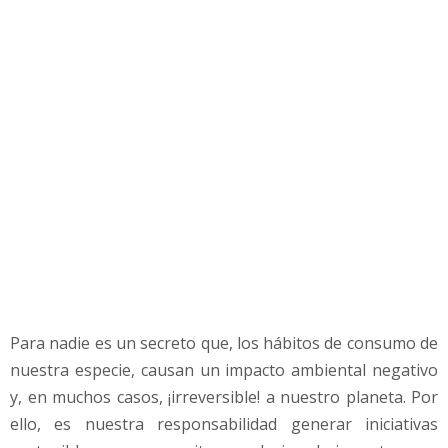
g
a
n
a
r
d
i
n
e
r
o
a
y
u
d
Para nadie es un secreto que, los hábitos de consumo de
a
n
nuestra especie, causan un impacto ambiental negativo
d
y, en muchos casos, ¡irreversible! a nuestro planeta. Por
o
ello, es nuestra responsabilidad generar iniciativas
a