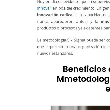
Hoy en día es evidente que la superviv
g
innovar
en pos del crecimiento. En gen
m
a
innovación radical
(​ la capacidad d
p
nunca aparecieron antes) y la
inno
u
productos o procesos ya​ ​existentes​ ​para ​
e
d
La metodología Six Sigma puede ser c
e
b
que le permite a una organización ir m
e
nuevos estándares.
n
e
Beneficios​
f
i
Mmetodologí
c
i
a
r
a
t