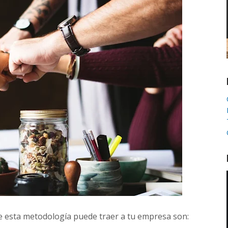
sta ​metodología​ ​puede​​ ​traer​ ​a​ ​tu ​empresa​​ ​son: