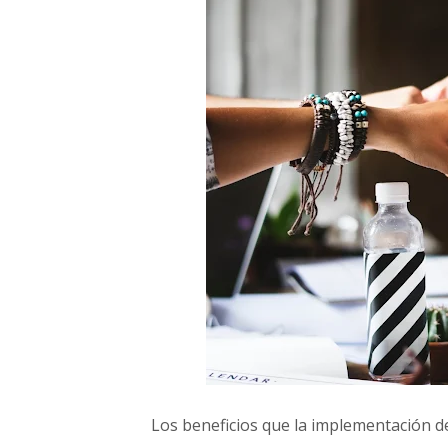
u
e
m
p
r
e
s
a
Los beneficios​ que la​ implementación​ ​de​ ​e