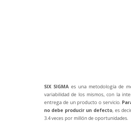
d
e
l
a
M
e
t
o
d
o
l
o
g
SIX SIGMA
es una metodología de ​
me
í
variabilidad de los mismos, con la inte
a
S
entrega de un producto o servicio.
Par
i
no debe producir un defecto
, es dec
x
3.4 veces por millón de oportunidades.
S
i