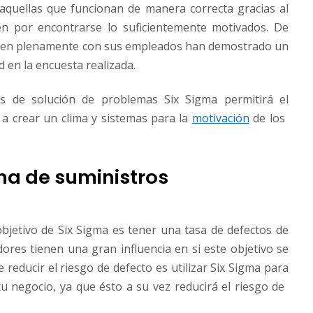
aquellas que funcionan de manera correcta gracias al
n por encontrarse lo suficientemente motivados. De
ten plenamente con sus empleados han demostrado un
en​ ​la​ ​encuesta​ ​realizada.​
as de solución de problemas Six Sigma permitirá el
crear​ ​un​ ​clima​ ​y​ ​sistemas​ ​para​ ​la​ ​
motivación​
​de​ ​los​ ​
ena de suministros
jetivo de Six Sigma es tener una tasa de defectos de
ores tienen una gran influencia en si este objetivo se
reducir el riesgo de defecto es utilizar Six Sigma para
cio,​ ​ya​ ​que​ ​ésto​ ​a​ ​su​ ​vez​ ​reducirá​ ​el​ ​riesgo​ ​de​ ​