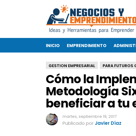
C
ó
m
o
l
a
INICIO
EMPRENDIMIENTO
ADMINIST
I
m
p
GESTION EMPRESARIAL
PARA FUTUROS 
l
Cómo la Implem
e
m
Metodología Si
e
n
beneficiar a t
t
a
c
martes, septiembre 19, 2017
i
Publicado por
Javier Díaz
ó
n