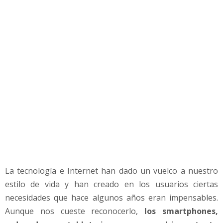
e
d
o
r
d
e
b
e
c
o
n
o
c
e
r
La tecnología e Internet han dado un vuelco a nuestro
estilo de vida y han creado en los usuarios ciertas
necesidades que hace algunos años eran impensables.
Aunque nos cueste reconocerlo,
los smartphones,