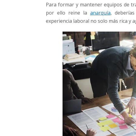
o
Para formar y mantener equipos de t
s
por ello reine la
anarquía
, debería
d
experiencia laboral no solo más rica y 
e
t
r
a
b
a
j
o