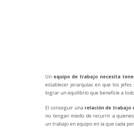
e
q
u
i
l
i
b
r
i
o
e
Un
equipo de trabajo necesita ten
n
l
establecer jerarquías en que los jefes
o
lograr un equilibrio que beneficie a tod
s
e
El conseguir una
relación de trabajo 
q
no tengan miedo de recurrir a quienes
u
un trabajo en equipo en la que cada pe
i
p