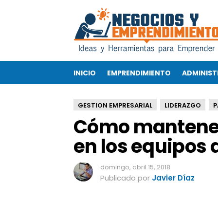
C
ó
m
o
m
a
INICIO
EMPRENDIMIENTO
ADMINIST
n
t
e
GESTION EMPRESARIAL
LIDERAZGO
P
n
Cómo mantener 
e
r
en los equipos 
e
l
o
domingo, abril 15, 2018
r
Publicado por
Javier Díaz
d
e
n
y