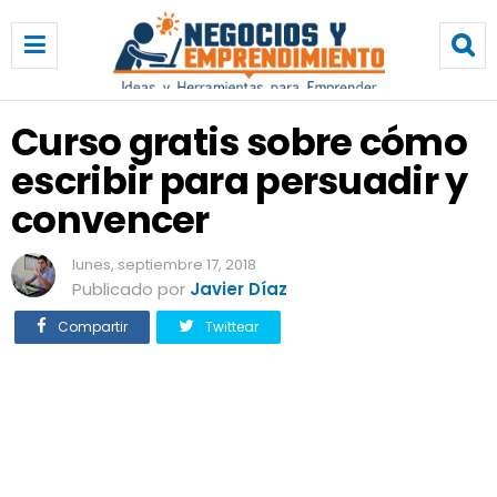
C
u
r
s
o
Curso gratis sobre cómo
g
escribir para persuadir y
r
a
convencer
t
i
lunes, septiembre 17, 2018
s
Publicado por
Javier Díaz
s
o
Compartir
Twittear
b
r
e
c
ó
m
o