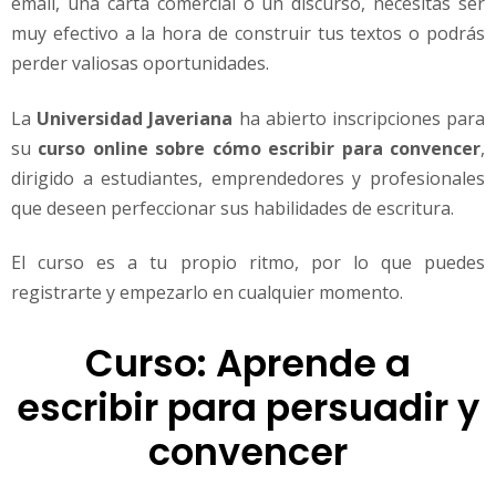
email, una carta comercial o un discurso, necesitas ser
r
y
muy efectivo a la hora de construir tus textos o podrás
c
perder valiosas oportunidades.
o
n
La
Universidad Javeriana
ha abierto inscripciones para
v
su
curso online sobre cómo escribir para convencer
,
e
n
dirigido a estudiantes, emprendedores y profesionales
c
que deseen perfeccionar sus habilidades de escritura.
e
r
El curso es a tu propio ritmo, por lo que puedes
registrarte y empezarlo en cualquier momento.
Curso: Aprende a
escribir para persuadir y
convencer