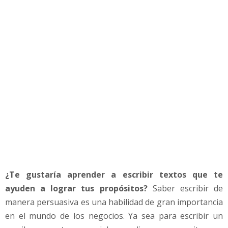
e
s
c
r
i
b
i
r
p
a
r
a
p
e
r
¿Te gustaría aprender a escribir textos que te
s
u
ayuden a lograr tus propósitos?
Saber escribir de
a
manera persuasiva es una habilidad de gran importancia
d
en el mundo de los negocios. Ya sea para escribir un
i