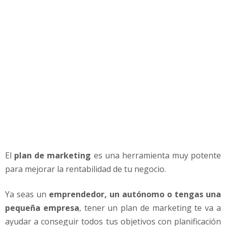
t
i
v
o
s
y
E
t
a
p
a
s
El
plan de marketing
es una herramienta muy potente
para mejorar la rentabilidad de tu negocio.
Ya seas un
emprendedor, un autónomo o tengas una
pequeña empresa
, tener un plan de marketing te va a
ayudar a conseguir todos tus objetivos con planificación