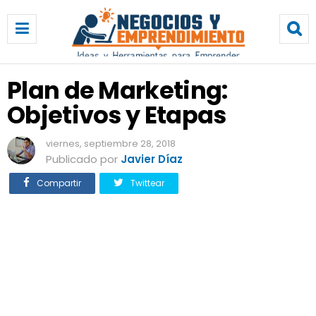
P
l
a
n
d
Plan de Marketing:
e
Objetivos y Etapas
M
a
r
viernes, septiembre 28, 2018
k
Publicado por
Javier Díaz
e
Compartir
Twittear
t
i
n
g
:
O
b
j
e