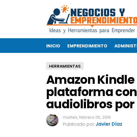
A
m
a
z
o
n
INICIO
EMPRENDIMIENTO
ADMINIST
K
i
n
HERRAMIENTAS
d
Amazon Kindle 
l
e
plataforma con
U
n
audiolibros por
l
i
m
martes, febrero 05, 2019
i
Publicado por
Javier Díaz
t
e