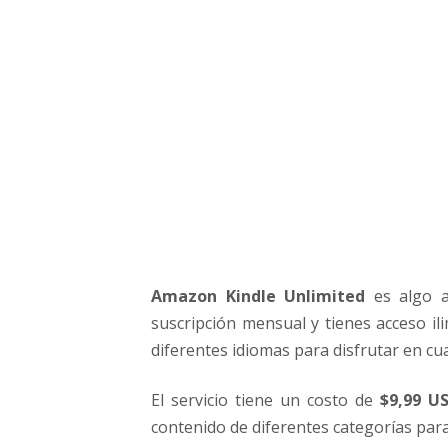
d
,
u
n
a
p
l
a
t
a
f
o
r
Amazon Kindle Unlimited
es algo 
m
suscripción mensual y tienes acceso il
a
c
diferentes idiomas para disfrutar en cu
o
n
El servicio tiene un costo de
$9,99 U
m
contenido de diferentes categorías para
i