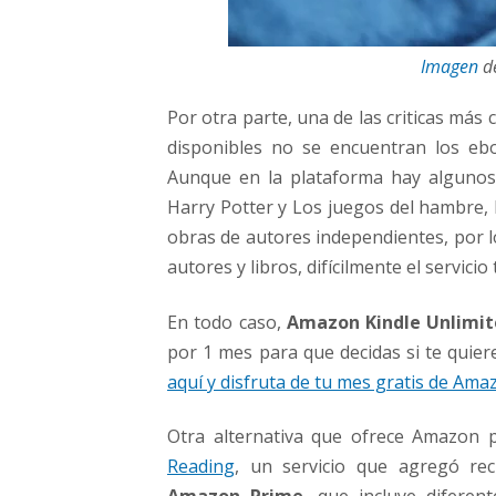
l
i
b
Imagen
de
r
o
Por otra parte, una de las criticas más
s
disponibles no se encuentran los eb
p
o
Aunque en la plataforma hay algunos 
r
Harry Potter y Los juegos del hambre, 
s
obras de autores independientes, por l
u
autores y libros, difícilmente el servicio
s
c
r
En todo caso,
Amazon Kindle Unlimi
i
por 1 mes para que decidas si te quiere
p
aquí y disfruta de tu mes gratis de Ama
c
i
Otra alternativa que ofrece Amazon p
ó
n
Reading
, un servicio que agregó re