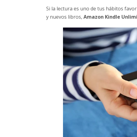
l
Si la lectura es uno de tus hábitos favo
l
y nuevos libros,
Amazon Kindle Unlim
o
n
e
s
d
e
e
b
o
o
k
s
y
a
u
d
i
o