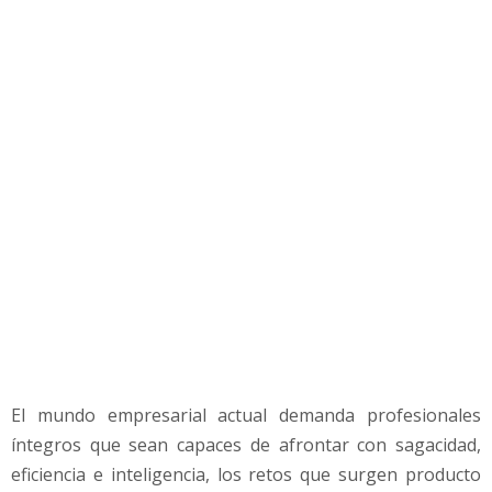
a
d
e
s
d
i
r
e
c
t
i
v
a
s
p
a
r
El mundo empresarial actual demanda profesionales
a
íntegros que sean capaces de afrontar con sagacidad,
e
l
eficiencia e inteligencia, los retos que surgen producto