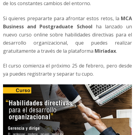
d
de los constantes cambios del entorno.
e
s
Si quieres prepararte para afrontar estos retos, la
MCA
a
Business and Postgraduate School
ha lanzado un
r
nuevo curso online sobre habilidades directivas para el
r
o
desarrollo organizacional, que puedes realizar
l
gratuitamente a través de la plataforma
Miríadax
.
l
o
El curso comienza el próximo 25 de febrero, pero desde
o
ya puedes registrarte y separar tu cupo.
r
g
a
n
i
z
a
c
i
o