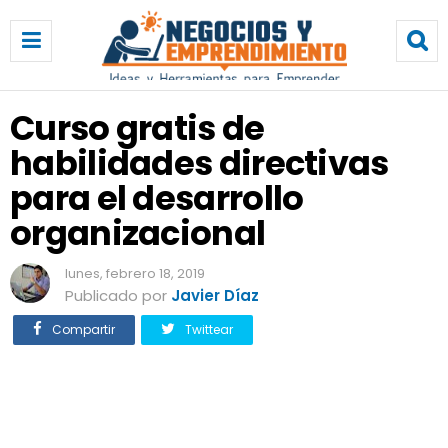
C
u
r
s
o
Curso gratis de
g
habilidades directivas
r
a
para el desarrollo
t
i
organizacional
s
d
lunes, febrero 18, 2019
e
Publicado por
Javier Díaz
h
a
Compartir
Twittear
b
i
l
i
d