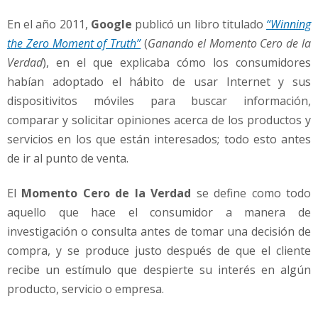
e
n
En el año 2011,
Google
publicó un libro titulado
“Winning
i
the Zero Moment of Truth”
(
Ganando el Momento Cero de la
n
Verdad
), en el que explicaba cómo los consumidores
f
habían adoptado el hábito de usar Internet y sus
o
r
dispositivitos móviles para buscar información,
m
comparar y solicitar opiniones acerca de los productos y
a
servicios en los que están interesados; todo esto antes
c
de ir al punto de venta.
i
ó
n
El
Momento Cero de la Verdad
se define como todo
y
aquello que hace el consumidor a manera de
p
investigación o consulta antes de tomar una decisión de
o
compra, y se produce justo después de que el cliente
d
recibe un estímulo que despierte su interés en algún
e
r
producto, servicio o empresa.