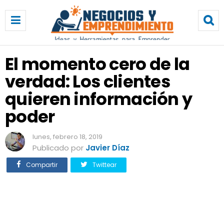
E
l
m
o
m
El momento cero de la
e
verdad: Los clientes
n
t
quieren información y
o
c
poder
e
r
lunes, febrero 18, 2019
o
Publicado por
Javier Díaz
d
e
Compartir
Twittear
l
a
v
e
r