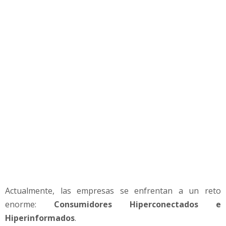
d
a
d
:
L
o
s
c
l
i
e
n
t
e
s
q
u
Actualmente, las empresas se enfrentan a un reto
i
enorme:
Consumidores Hiperconectados e
e
r
Hiperinformados
.