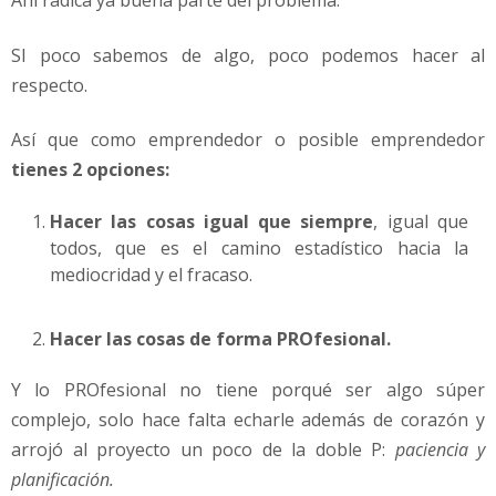
Ahí radica ya buena parte del problema.
l
d
SI poco sabemos de algo, poco podemos hacer al
e
m
respecto.
a
r
Así que como emprendedor o posible emprendedor
k
tienes 2 opciones:
e
t
Hacer las cosas igual que siempre
, igual que
i
todos, que es el camino estadístico hacia la
n
g
mediocridad y el fracaso.
y
v
Hacer las cosas de forma PROfesional.
e
n
Y lo PROfesional no tiene porqué ser algo súper
t
complejo, solo hace falta echarle además de corazón y
a
s
arrojó al proyecto un poco de la doble P:
paciencia y
p
planificación.
a