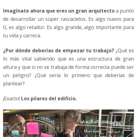
r
Imagínate ahora que eres un gran arquitecto
a punto
a
de desarrollar un súper rascacielos. Es algo nuevo para
g
e
ti, es algo retador. Es algo grande, algo importante para
n
tu vida y carrera.
t
e
¿Por dónde deberías de empezar tu trabajo?
¿Qué es
q
lo más vital sabiendo que es una estructura de gran
u
e
altura y que si no se trabaja de forma correcta puede ser
n
un peligro? ¿Qué sería lo primero que deberías de
o
plantear?
s
a
¡Exacto!
Los pilares del edificio.
b
e
d
e
m
a