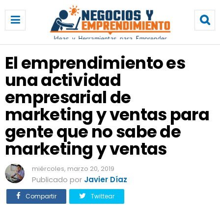
E
l
e
m
p
El emprendimiento es
r
una actividad
e
n
empresarial de
d
i
marketing y ventas para
m
gente que no sabe de
i
e
marketing y ventas
n
t
miércoles, marzo 20, 2019
o
Publicado por
Javier Díaz
e
s
Compartir
Twittear
u
n