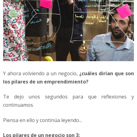
r
k
e
t
i
n
g
y
v
e
n
Y ahora volviendo a un negocio,
¿cuáles dirían que son
t
los pilares de un emprendimiento?
a
s
Te dejo unos segundos para que reflexiones y
continuamos.
Piensa en ello y continúa leyendo...
Los pilares de un negocio son 3: