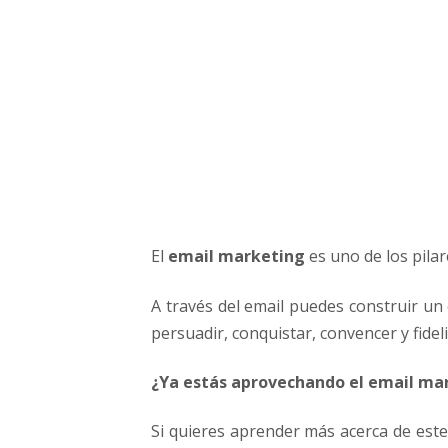
g
p
a
r
a
e
m
p
r
e
n
El
email marketing
es uno de los pilar
d
e
d
A través del email puedes construir un
o
persuadir, conquistar, convencer y fideli
r
e
¿Ya estás aprovechando el email ma
s
Si quieres aprender más acerca de este