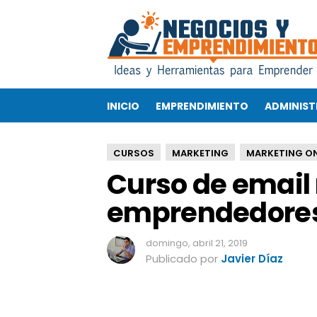
C
u
r
s
o
d
INICIO
EMPRENDIMIENTO
ADMINIST
e
e
m
CURSOS
MARKETING
MARKETING ON
a
Curso de email
i
l
emprendedore
m
a
r
domingo, abril 21, 2019
k
Publicado por
Javier Díaz
e
t
i
n