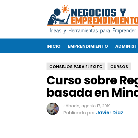
C
u
r
s
o
s
INICIO
EMPRENDIMIENTO
ADMINIST
o
b
r
CONSEJOS PARA EL EXITO
CURSOS
e
Curso sobre Re
R
e
basada en Min
g
u
l
sábado, agosto 17, 2019
a
Publicado por
Javier Díaz
c
i
ó
n