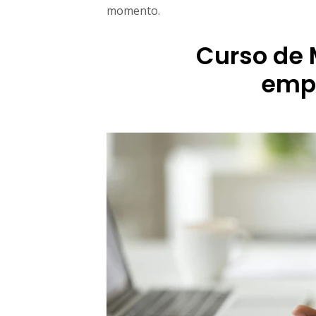
d
momento.
f
u
Curso de 
l
n
emp
e
s
s