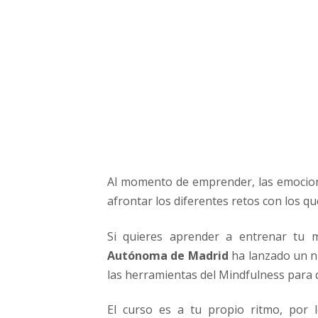
E
m
o
c
i
o
n
a
l
b
a
Al momento de emprender, las emocion
s
a
afrontar los diferentes retos con los qu
d
a
Si quieres aprender a entrenar tu 
e
Autónoma de Madrid
ha lanzado un n
n
las herramientas del Mindfulness para q
M
i
El curso es a tu propio ritmo, por 
n