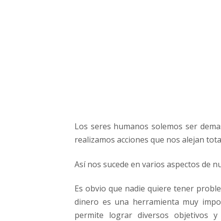
n
c
a
s
e
r
á
s
m
i
l
Los seres humanos solemos ser demas
l
o
realizamos acciones que nos alejan tot
n
a
Así nos sucede en varios aspectos de n
r
i
Es obvio que nadie quiere tener probl
o
dinero es una herramienta muy impor
permite lograr diversos objetivos y