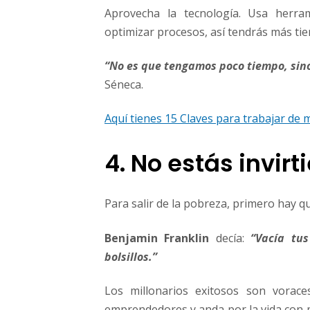
Aprovecha la tecnología. Usa herra
optimizar procesos, así tendrás más ti
“No es que tengamos poco tiempo, si
Séneca.
Aquí tienes 15 Claves para trabajar de 
4. No estás invirt
Para salir de la pobreza, primero hay qu
Benjamin Franklin
decía:
“Vacía tu
bolsillos.”
Los millonarios exitosos son voraces
emprendedores y anda por la vida con m