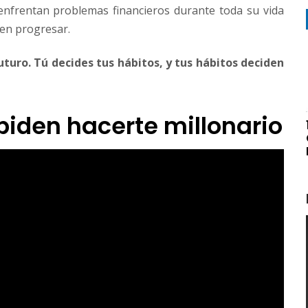
enfrentan problemas financieros durante toda su vida
den progresar.
uturo. Tú decides tus hábitos, y tus hábitos deciden
piden hacerte millonario