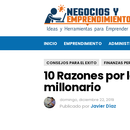
1
0
R
a
z
o
INICIO
EMPRENDIMIENTO
ADMINIST
n
e
s
CONSEJOS PARA EL EXITO
FINANZAS PE
p
10 Razones por 
o
r
millonario
l
a
s
domingo, diciembre 22, 2019
q
Publicado por
Javier Díaz
u
e
n
u