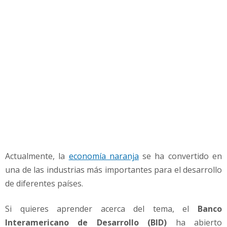
o
n
o
m
í
a
N
a
r
a
n
j
a
Actualmente, la
economía naranja
se ha convertido en
una de las industrias más importantes para el desarrollo
de diferentes países.
Si quieres aprender acerca del tema, el
Banco
Interamericano de Desarrollo (BID)
ha abierto