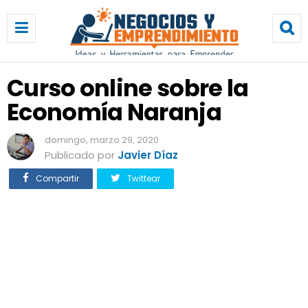
C
u
r
s
o
Curso online sobre la
o
Economía Naranja
n
l
i
domingo, marzo 29, 2020
n
Publicado por
Javier Díaz
e
Compartir
Twittear
s
o
b
r
e
l
a
E
c