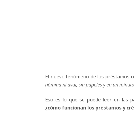
t
a
m
o
s
o
n
l
i
n
e
El nuevo fenómeno de los préstamos 
:
a
nómina ni aval, sin papeles y en un minuto
s
p
Eso es lo que se puede leer en las p
e
¿cómo funcionan los préstamos y cré
c
t
o
s