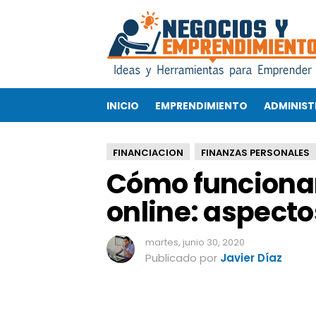
C
ó
m
o
f
u
INICIO
EMPRENDIMIENTO
ADMINIST
n
c
i
FINANCIACION
FINANZAS PERSONALES
o
Cómo funciona
n
a
online: aspecto
n
l
o
martes, junio 30, 2020
s
Publicado por
Javier Díaz
p
r
é
s