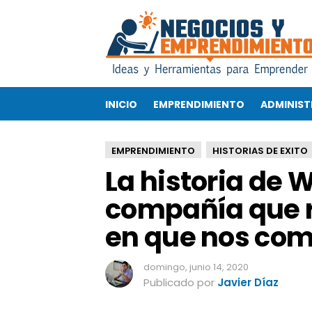
L
a
h
i
s
t
INICIO
EMPRENDIMIENTO
ADMINIST
o
r
i
EMPRENDIMIENTO
HISTORIAS DE EXITO
a
La historia de 
d
e
compañía que r
W
h
en que nos co
a
t
s
domingo, junio 14, 2020
a
Publicado por
Javier Díaz
p
p