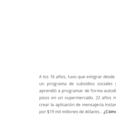
,
l
a
c
o
m
p
a
ñ
í
a
q
u
A los 16 años, tuvo que emigrar desde 
e
un programa de subsidios sociales 
r
e
aprendió a programar de forma autod
v
pisos en un supermercado. 22 años má
o
crear la aplicación de mensajería ins
l
por $19 mil millones de dólares…
¿Cómo
u