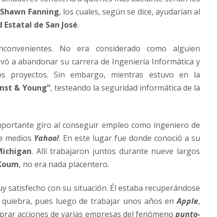
y
Shawn Fanning
, los cuales, según se dice, ayudarían al
 Estatal de San José
.
nconvenientes. No era considerado como alguien
levó a abandonar su carrera de Ingeniería Informática y
os proyectos. Sin embargo, mientras estuvo en la
rnst & Young”
, testeando la seguridad informática de la
importante giro al conseguir empleo como ingeniero de
de medios
Yahoo!
. En este lugar fue donde conoció a su
Michigan
. Allí trabajaron juntos durante nueve largos
Koum
, no era nada placentero.
y satisfecho con su situación. Él estaba recuperándose
la quiebra, pues luego de trabajar unos años en
Apple
,
omprar acciones de varias empresas del fenómeno
punto-