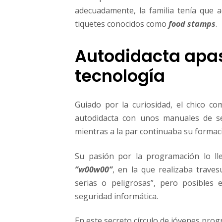
adecuadamente, la familia tenía que
tiquetes conocidos como
food stamps
.
Autodidacta apas
tecnología
Guiado por la curiosidad, el chico c
autodidacta con unos manuales de s
mientras a la par continuaba su formaci
Su pasión por la programación lo ll
”w00w00”
, en la que realizaba trave
serias o peligrosas”, pero posibles 
seguridad informática.
En este secreto círculo de jóvenes pro