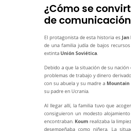
c
¿Cómo se convirt
o
m
de comunicación
u
n
i
El protagonista de esta historia es
Jan
c
de una familia judía de bajos recurso
a
m
extinta
Unión Soviética
.
o
s
Debido a que la situación de su nación
problemas de trabajo y dinero derivado
con su abuela y su madre a
Mountain 
su padre en Ucrania.
Al llegar allí, la familia tuvo que acog
consiguieron un modesto alojamiento
encontraban.
Koum
realizaba la limpi
desempeñaba como niñera. La situac