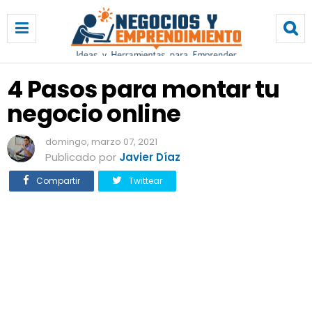
4
P
a
s
o
4 Pasos para montar tu
s
negocio online
p
a
r
domingo, marzo 07, 2021
a
Publicado por
Javier Díaz
m
Compartir
Twittear
o
n
t
a
r
t
u
n
e