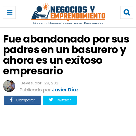
F
u
e
a
b
Fue abandonado por sus
a
padres en un basurero y
n
d
ahora es un exitoso
o
n
empresario
a
d
jueves, abril 29, 2021
o
Publicado por
Javier Díaz
p
o
Compartir
Twittear
r
s
u
s
p