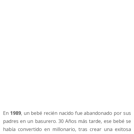
a
d
r
e
s
e
n
u
n
b
a
s
u
r
e
r
o
En
1989
, un bebé recién nacido fue abandonado por sus
y
padres en un basurero. 30 Años más tarde, ese bebé se
a
h
había convertido en millonario, tras crear una exitosa