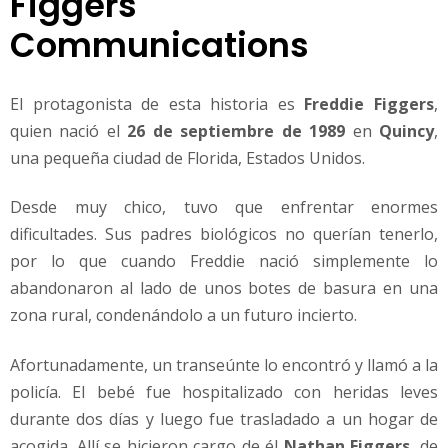
Figgers
r
Communications
i
o
El protagonista de esta historia es
Freddie Figgers
,
quien nació el
26 de septiembre de 1989
en
Quincy
,
una pequeña ciudad de Florida, Estados Unidos.
Desde muy chico, tuvo que enfrentar enormes
dificultades. Sus padres biológicos no querían tenerlo,
por lo que cuando Freddie nació simplemente lo
abandonaron al lado de unos botes de basura en una
zona rural, condenándolo a un futuro incierto.
Afortunadamente, un transeúnte lo encontró y llamó a la
policía. El bebé fue hospitalizado con heridas leves
durante dos días y luego fue trasladado a un hogar de
acogida. Allí se hicieron cargo de él
Nathan Figgers
, de