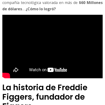
o
compañía tecnológica valorada en más de
$60 Millones
r
de dólares
…
¿Cómo lo logró?
a
e
s
u
n
e
x
i
t
o
s
o
e
m
p
La historia de Freddie
r
Figgers, fundador de
e
s
a