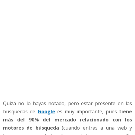
o
o
g
l
e
M
y
B
u
s
i
n
e
s
s
Quizá no lo hayas notado, pero estar presente en las
p
a
búsquedas de
Google
es muy importante, pues
tiene
r
más del 90% del mercado relacionado con los
a
motores de búsqueda
(cuando entras a una web y
a