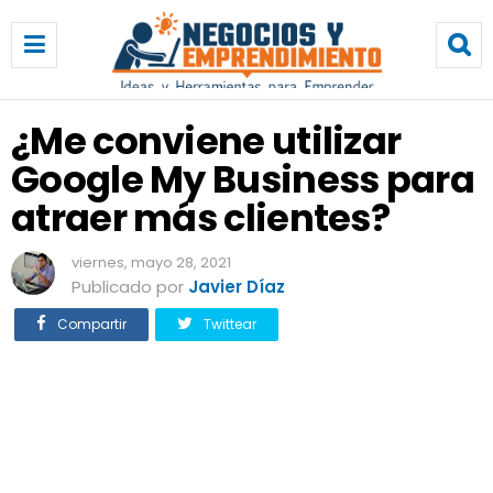
¿
M
e
c
o
¿Me conviene utilizar
n
Google My Business para
v
i
atraer más clientes?
e
n
viernes, mayo 28, 2021
e
Publicado por
Javier Díaz
u
t
Compartir
Twittear
i
l
i
z
a
r
G