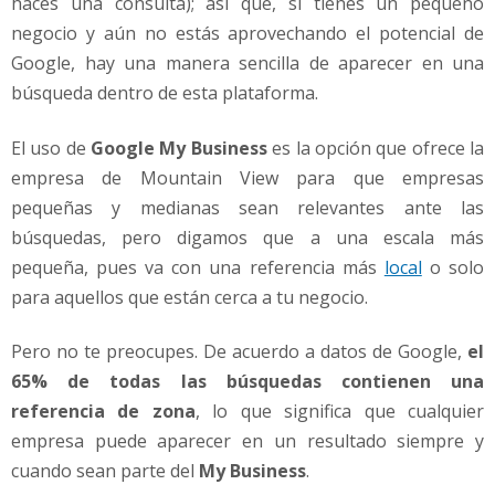
haces una consulta); así que, si tienes un pequeño
t
r
negocio y aún no estás aprovechando el potencial de
a
Google, hay una manera sencilla de aparecer en una
e
búsqueda dentro de esta plataforma.
r
m
El uso de
Google My Business
es la opción que ofrece la
á
s
empresa de Mountain View para que empresas
c
pequeñas y medianas sean relevantes ante las
l
búsquedas, pero digamos que a una escala más
i
pequeña, pues va con una referencia más
local
o solo
e
para aquellos que están cerca a tu negocio.
n
t
e
Pero no te preocupes. De acuerdo a datos de Google,
el
s
65% de todas las búsquedas contienen una
?
referencia de zona
, lo que significa que cualquier
empresa puede aparecer en un resultado siempre y
cuando sean parte del
My Business
.