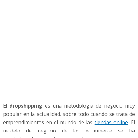
c
ó
m
o
s
e
p
u
e
d
e
i
n
i
c
El
dropshipping
es una metodología de negocio muy
i
a
popular en la actualidad, sobre todo cuando se trata de
r
emprendimientos en el mundo de las
tiendas online
. El
u
modelo de negocio de los ecommerce se ha
n