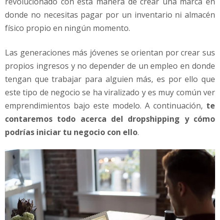
revolucionado con esta manera de crear una marca en
n
e
donde no necesitas pagar por un inventario ni almacén
g
físico propio en ningún momento.
o
c
Las generaciones más jóvenes se orientan por crear sus
i
propios ingresos y no depender de un empleo en donde
o
c
tengan que trabajar para alguien más, es por ello que
o
este tipo de negocio se ha viralizado y es muy común ver
n
emprendimientos bajo este modelo. A continuación,
te
e
contaremos todo acerca del dropshipping y cómo
l
podrías iniciar tu negocio con ello
.
l
o
?