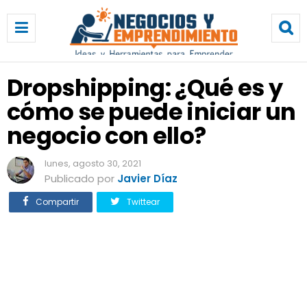
D
r
o
p
s
Dropshipping: ¿Qué es y
h
cómo se puede iniciar un
i
p
negocio con ello?
p
i
lunes, agosto 30, 2021
n
Publicado por
Javier Díaz
g
:
Compartir
Twittear
¿
Q
u
é
e
s
y