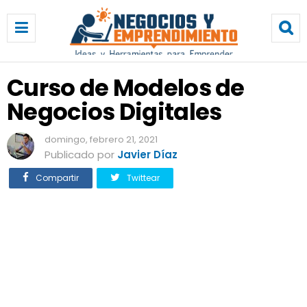
C
u
r
s
o
Curso de Modelos de
d
Negocios Digitales
e
M
o
domingo, febrero 21, 2021
d
Publicado por
Javier Díaz
e
Compartir
Twittear
l
o
s
d
e
N
e
g
o