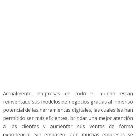
c
i
o
s
D
i
g
i
t
a
l
e
s
Actualmente, empresas de todo el mundo están
reinventado sus modelos de negocios gracias al inmenso
potencial de las herramientas digitales, las cuales les han
permitido ser más eficientes, brindar una mejor atención
a los clientes y aumentar sus ventas de forma
exponencial. Sin embargo, aún muchas empresas se