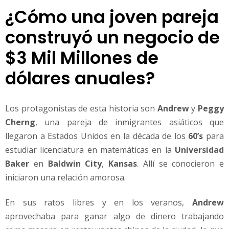
d
¿Cómo una joven pareja
e
construyó un negocio de
l
m
$3 Mil Millones de
u
n
dólares anuales?
d
o
Los protagonistas de esta historia son
Andrew
y
Peggy
Cherng
, una pareja de inmigrantes asiáticos que
llegaron a Estados Unidos en la década de los
60’s
para
estudiar licenciatura en matemáticas en la
Universidad
Baker
en
Baldwin City
,
Kansas
. Allí se conocieron e
iniciaron una relación amorosa.
En sus ratos libres y en los veranos,
Andrew
aprovechaba para ganar algo de dinero trabajando