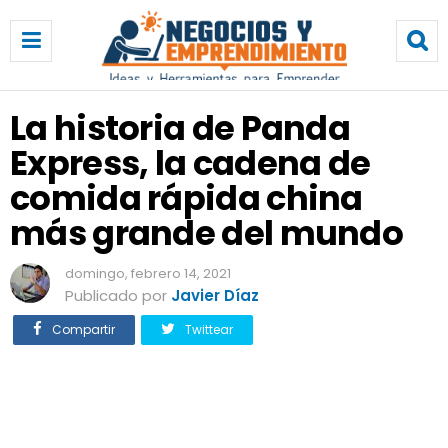
L
a
h
i
s
La historia de Panda
t
Express, la cadena de
o
r
comida rápida china
i
a
más grande del mundo
d
e
domingo, febrero 14, 2021
P
Publicado por
Javier Díaz
a
n
Compartir
Twittear
d
a
E
x
p