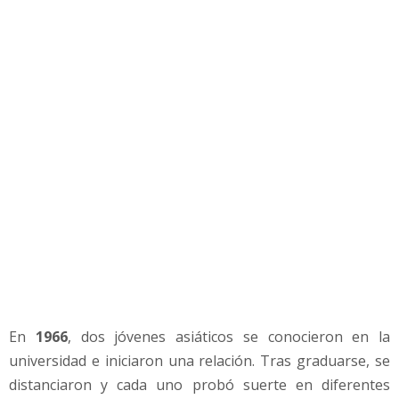
r
e
s
s
,
l
a
c
a
d
e
n
a
d
e
c
o
En
1966
, dos jóvenes asiáticos se conocieron en la
m
universidad e iniciaron una relación. Tras graduarse, se
i
d
distanciaron y cada uno probó suerte en diferentes