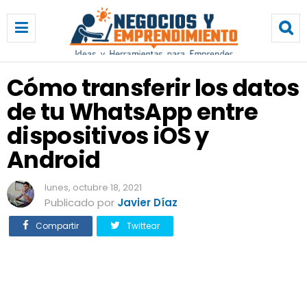
C
ó
m
o
t
Cómo transferir los datos
r
de tu WhatsApp entre
a
n
dispositivos iOS y
s
f
Android
e
r
lunes, octubre 18, 2021
i
Publicado por
Javier Díaz
r
l
Compartir
Twittear
o
s
d
a
t