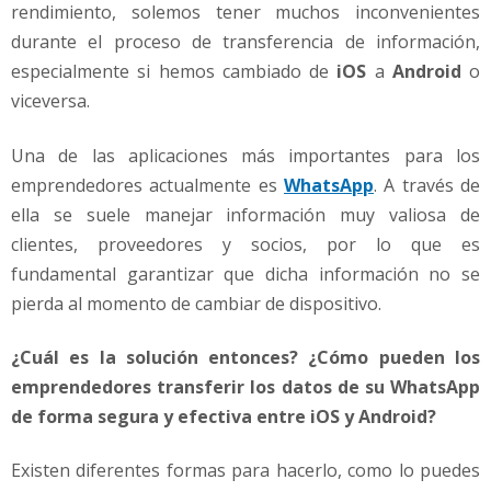
i
rendimiento, solemos tener muchos inconvenientes
s
durante el proceso de transferencia de información,
p
especialmente si hemos cambiado de
iOS
a
Android
o
o
viceversa.
s
i
t
Una de las aplicaciones más importantes para los
i
emprendedores actualmente es
WhatsApp
. A través de
v
ella se suele manejar información muy valiosa de
o
clientes, proveedores y socios, por lo que es
s
i
fundamental garantizar que dicha información no se
O
pierda al momento de cambiar de dispositivo.
S
y
¿Cuál es la solución entonces? ¿Cómo pueden los
A
emprendedores transferir los datos de su WhatsApp
n
de forma segura y efectiva entre iOS y Android?
d
r
o
Existen diferentes formas para hacerlo, como lo puedes
i