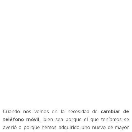
o
s
d
e
t
u
W
h
a
t
s
A
p
p
e
n
t
Cuando nos vemos en la necesidad de
cambiar de
r
teléfono móvil
, bien sea porque el que teníamos se
e
d
averió o porque hemos adquirido uno nuevo de mayor