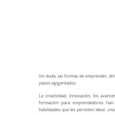
r
e
a
t
i
v
i
d
a
d
,
l
a
Sin duda, las formas de emprender, dir
i
pasos agigantados.
n
n
o
La creatividad, innovación, los avanc
v
formación para emprendedores han 
a
habilidades que les permiten idear, cr
c