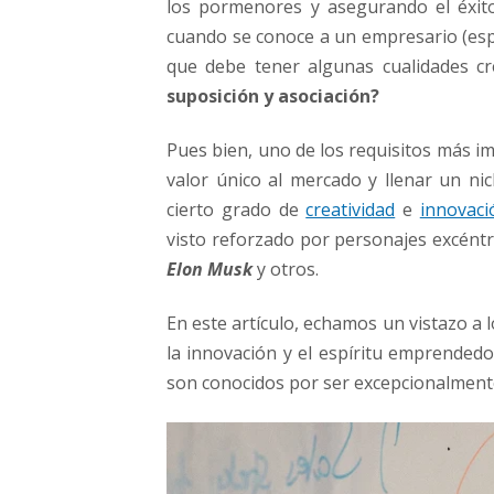
los pormenores y asegurando el éxito
i
cuando se conoce a un empresario (es
ó
n
que debe tener algunas cualidades cr
y
suposición y asociación?
e
l
Pues bien, uno de los requisitos más i
e
valor único al mercado y llenar un nic
s
p
cierto grado de
creatividad
e
innovaci
í
visto reforzado por personajes excént
r
Elon Musk
y otros.
i
t
En este artículo, echamos un vistazo a l
u
e
la innovación y el espíritu emprended
m
son conocidos por ser excepcionalmente
p
r
e
n