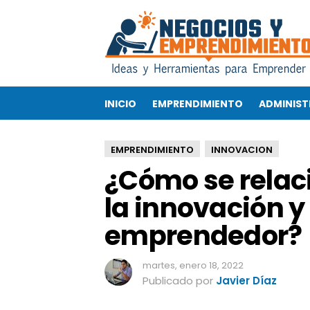
¿
C
ó
m
o
s
INICIO
EMPRENDIMIENTO
ADMINIST
e
r
e
EMPRENDIMIENTO
INNOVACION
l
¿Cómo se relaci
a
c
la innovación y 
i
o
emprendedor?
n
a
n
martes, enero 18, 2022
l
Publicado por
Javier Díaz
a
c