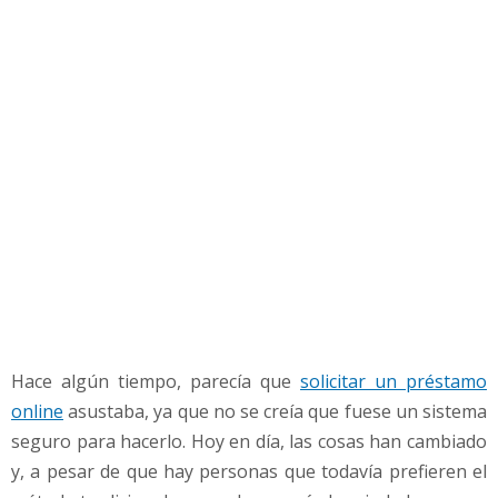
n
m
á
s
p
r
é
s
t
a
m
o
s
o
n
Hace algún tiempo, parecía que
solicitar un préstamo
l
i
online
asustaba, ya que no se creía que fuese un sistema
n
seguro para hacerlo. Hoy en día, las cosas han cambiado
e
y, a pesar de que hay personas que todavía prefieren el
?