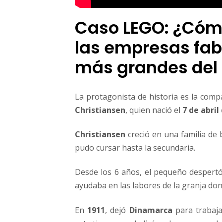
n
i
Caso LEGO: ¿Cómo
m
p
las empresas fab
e
r
más grandes de
i
o
c
La protagonista de historia es la com
o
Christiansen
, quien nació el
7 de abril
n
b
l
Christiansen
creció en una familia de 
o
pudo cursar hasta la secundaria.
q
u
Desde los 6 años, el pequeño despert
e
ayudaba en las labores de la granja don
s
d
e
En
1911
, dejó
Dinamarca
para trabaj
p