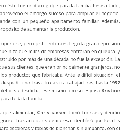
ro éste fue un duro golpe para la familia. Pese a todo,
aprovechó el amargo suceso para ampliar el negocio,
ande con un pequeño apartamento familiar. Además,
 propósito de aumentar la producción.
cuperarse, pero justo entonces llegó la gran depresión
 que hizo que miles de empresas entraran en quiebra, y
struido por más de una década no fue la excepción. La
 que sus clientes, que eran principalmente granjeros, no
s productos que fabricaba. Ante la difícil situación, el
 despedir uno tras otro a sus trabajadores, hasta
1932
mpletar su desdicha, ese mismo año su esposa
Kristine
para toda la familia.
s que alimentar,
Christiansen
tomó fuerzas y decidió
cio. Tras analizar su empresa, identificó que los dos
ra escaleras y tablas de planchar; sin embargo, con el