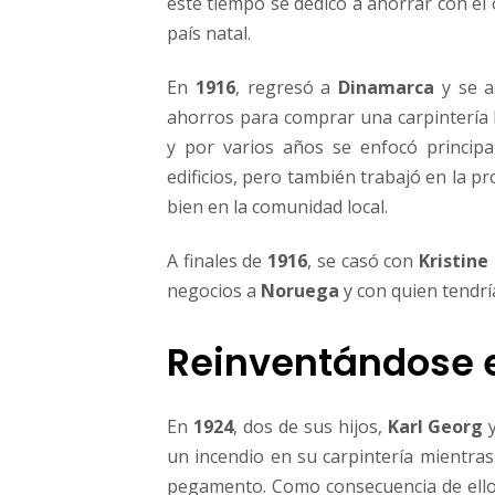
este tiempo se dedicó a ahorrar con el o
l
país natal.
á
s
En
1916
, regresó a
Dinamarca
y se a
t
i
ahorros para comprar una carpintería
c
y por varios años se enfocó principa
o
edificios, pero también trabajó en la 
bien en la comunidad local.
A finales de
1916
, se casó con
Kristine
negocios a
Noruega
y con quien tendrí
Reinventándose e
En
1924
, dos de sus hijos,
Karl Georg
un incendio en su carpintería mientras
pegamento. Como consecuencia de ello, 