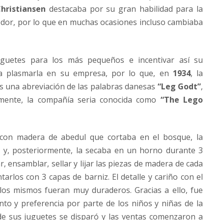
hristiansen
destacaba por su gran habilidad para la
edor, por lo que en muchas ocasiones incluso cambiaba
uguetes para los más pequeños e incentivar así su
ería plasmarla en su empresa, por lo que, en
1934
, la
es una abreviación de las palabras danesas
“Leg Godt”
,
lmente, la compañía seria conocida como
“The Lego
con madera de abedul que cortaba en el bosque, la
, y, posteriormente, la secaba en un horno durante 3
 ensamblar, sellar y lijar las piezas de madera de cada
tarlos con 3 capas de barniz. El detalle y cariño con el
los mismos fueran muy duraderos. Gracias a ello, fue
o y preferencia por parte de los niños y niñas de la
 de sus juguetes se disparó y las ventas comenzaron a