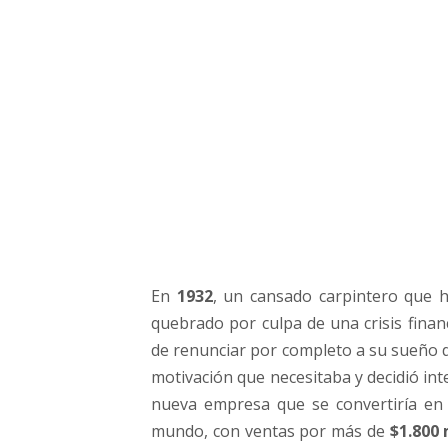
o
m
p
a
ñ
í
a
q
u
e
r
e
n
En
1932
, un cansado carpintero que h
a
quebrado por culpa de una crisis finan
c
i
de renunciar por completo a su sueño d
ó
motivación que necesitaba y decidió in
d
nueva empresa que se convertiría en
e
mundo, con ventas por más de
$1.800 
l