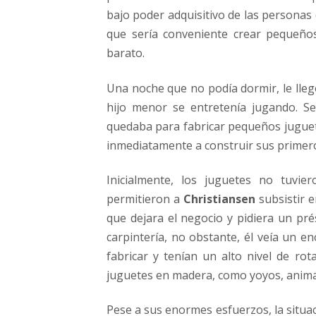
bajo poder adquisitivo de las personas
que sería conveniente crear pequeñ
barato.
Una noche que no podía dormir, le llegó
hijo menor se entretenía jugando. S
quedaba para fabricar pequeños juguete
inmediatamente a construir sus primer
Inicialmente, los juguetes no tuvi
permitieron a
Christiansen
subsistir e
que dejara el negocio y pidiera un pr
carpintería, no obstante, él veía un e
fabricar y tenían un alto nivel de ro
juguetes en madera, como yoyos, anima
Pese a sus enormes esfuerzos, la situa