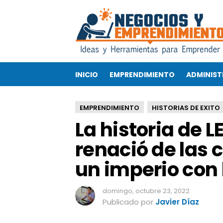
L
a
h
i
s
t
INICIO
EMPRENDIMIENTO
ADMINIST
o
r
i
EMPRENDIMIENTO
HISTORIAS DE EXITO
a
La historia de 
d
e
renació de las 
L
E
un imperio con 
G
O
,
domingo, octubre 23, 2022
l
Publicado por
Javier Díaz
a
c