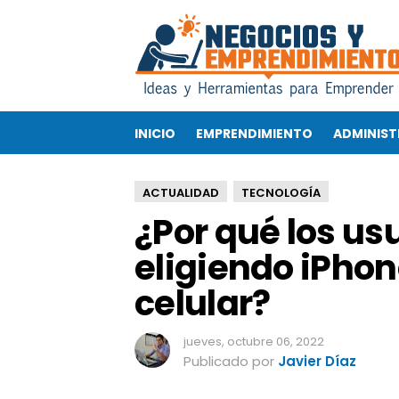
¿
P
o
r
q
u
INICIO
EMPRENDIMIENTO
ADMINIST
é
l
o
ACTUALIDAD
TECNOLOGÍA
s
¿Por qué los us
u
s
eligiendo iPho
u
a
celular?
r
i
o
jueves, octubre 06, 2022
s
Publicado por
Javier Díaz
s
i