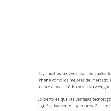
g
u
e
n
e
l
i
g
i
e
n
d
o
Hay muchos motivos por los cuales lo
i
iPhone
como los mejores del mercado. D
P
h
reduce a una estética atractiva y elegan
o
n
Lo cierto es que las ventajas tecnológi
e
significativamente superiores. El sist
c