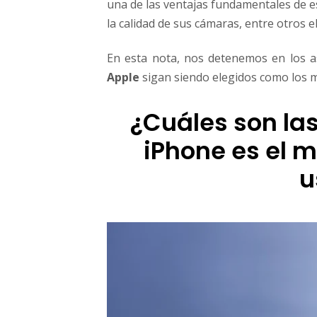
una de las ventajas fundamentales de e
o
la calidad de sus cámaras, entre otros 
m
o
e
En esta nota, nos detenemos en los 
l
Apple
sigan siendo elegidos como los m
m
e
¿Cuáles son las
j
o
iPhone es el m
r
c
u
e
l
u
l
a
r
?