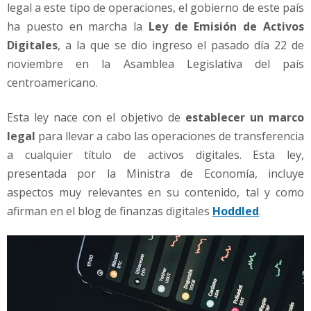
n
legal a este tipo de operaciones, el gobierno de este país
d
ha puesto en marcha la
Ley de Emisión de Activos
e
Digitales
, a la que se dio ingreso el pasado día 22 de
s
noviembre en la Asamblea Legislativa del país
e
h
centroamericano.
a
i
Esta ley nace con el objetivo de
establecer un marco
m
legal
para llevar a cabo las operaciones de transferencia
p
a cualquier título de activos digitales. Esta ley,
l
e
presentada por la Ministra de Economía, incluye
m
aspectos muy relevantes en su contenido, tal y como
e
afirman en el blog de finanzas digitales
Hoddled
.
n
t
a
d
o
?