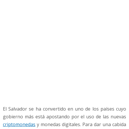
s
d
i
g
i
t
a
l
e
s
:
¿
Q
u
é
e
s
El Salvador se ha convertido en uno de los países cuyo
y
gobierno más está apostando por el uso de las nuevas
d
ó
criptomonedas
y monedas digitales. Para dar una cabida