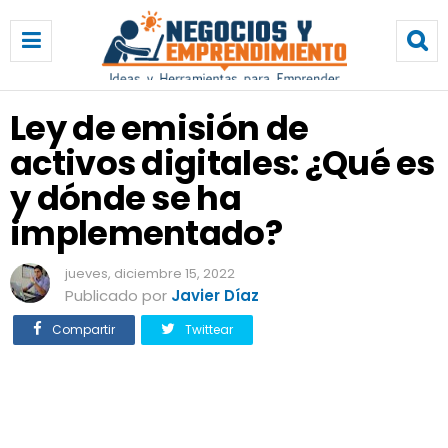
L
e
y
d
e
Ley de emisión de
e
activos digitales: ¿Qué es
m
i
y dónde se ha
s
i
implementado?
ó
n
jueves, diciembre 15, 2022
d
Publicado por
Javier Díaz
e
a
Compartir
Twittear
c
t
i
v
o