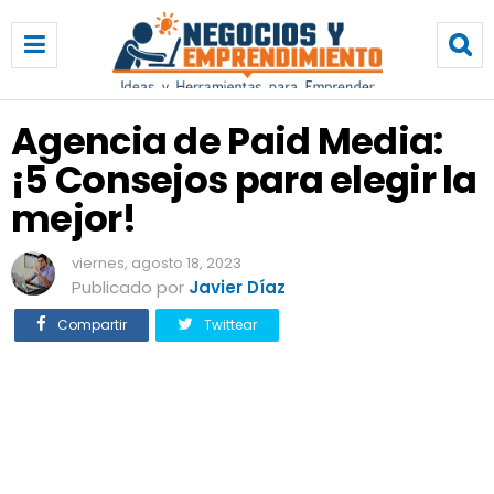
A
g
e
n
c
Agencia de Paid Media:
i
¡5 Consejos para elegir la
a
d
mejor!
e
P
viernes, agosto 18, 2023
a
Publicado por
Javier Díaz
i
d
Compartir
Twittear
M
e
d
i
a
:
¡