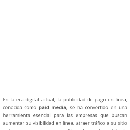
5
C
o
n
s
e
j
o
s
p
a
r
a
e
l
En la era digital actual, la publicidad de pago en línea,
e
g
conocida como
paid media
, se ha convertido en una
i
herramienta esencial para las empresas que buscan
r
aumentar su visibilidad en línea, atraer tráfico a su sitio
l