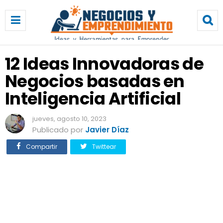
1
2
I
d
e
12 Ideas Innovadoras de
a
Negocios basadas en
s
I
Inteligencia Artificial
n
n
jueves, agosto 10, 2023
o
Publicado por
Javier Díaz
v
a
Compartir
Twittear
d
o
r
a
s
d
e