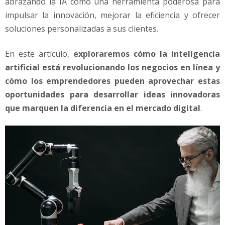
abrazando la IA como una herramienta poderosa para
e
l
impulsar la innovación, mejorar la eficiencia y ofrecer
i
soluciones personalizadas a sus clientes.
g
e
En este artículo,
exploraremos cómo la inteligencia
n
artificial está revolucionando los negocios en línea y
c
i
cómo los emprendedores pueden aprovechar estas
a
oportunidades para desarrollar ideas innovadoras
A
que marquen la diferencia en el mercado digital
.
r
t
i
f
i
c
i
a
l