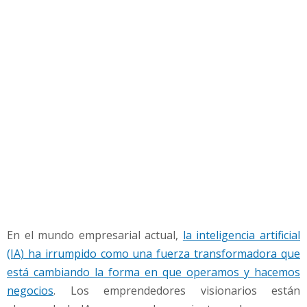
N
e
g
o
c
i
o
s
b
a
s
a
d
a
s
En el mundo empresarial actual,
la inteligencia artificial
e
n
(IA) ha irrumpido como una fuerza transformadora que
I
está cambiando la forma en que operamos y hacemos
n
negocios
. Los emprendedores visionarios están
t