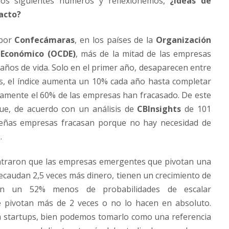
 los siguientes números y reflexionemos,
¿Ideas de
acto?
 por
Confecámaras
, en los países de la
Organización
o Económico (OCDE)
, más de la mitad de las empresas
años de vida. Solo en el primer año, desaparecen entre
es, el índice aumenta un 10% cada año hasta completar
adamente el 60% de las empresas han fracasado. De este
ue, de acuerdo con un análisis de
CBInsights
de 101
eñas empresas fracasan porque no hay necesidad de
.
ntraron que las empresas emergentes que pivotan una
ecaudan 2,5 veces más dinero, tienen un crecimiento de
en un 52% menos de probabilidades de escalar
 pivotan más de 2 veces o no lo hacen en absoluto.
a startups, bien podemos tomarlo como una referencia