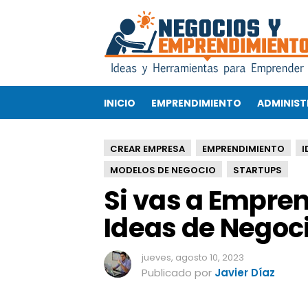
S
i
v
a
s
a
INICIO
EMPRENDIMIENTO
ADMINIST
E
m
p
CREAR EMPRESA
EMPRENDIMIENTO
I
r
e
MODELOS DE NEGOCIO
STARTUPS
n
Si vas a Empren
d
e
Ideas de Negoc
r
,
jueves, agosto 10, 2023
n
Publicado por
Javier Díaz
o
p
i