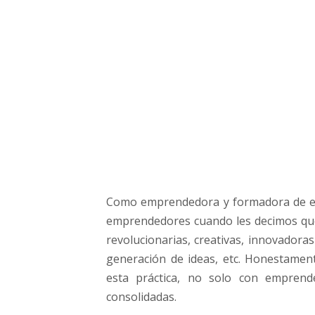
e
n
s
e
s
e
n
I
d
e
a
s
d
Como emprendedora y formadora de em
e
emprendedores cuando les decimos q
N
revolucionarias, creativas, innovadora
e
generación de ideas, etc. Honestame
g
o
esta práctica, no solo con emprend
c
consolidadas.
i