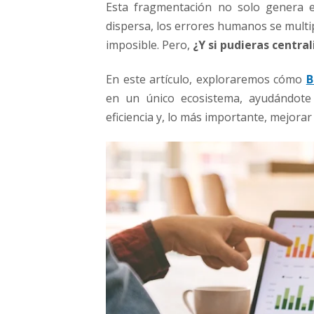
Esta fragmentación no solo genera 
a
r
dispersa, los errores humanos se multip
a
imposible. Pero,
¿Y si pudieras central
i
n
En este artículo, exploraremos cómo
B
t
en un único ecosistema, ayudándote 
e
g
eficiencia y, lo más importante, mejorar
r
a
r
v
e
n
t
a
s
,
m
a