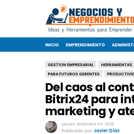
D
e
l
c
a
o
INICIO
EMPRENDIMIENTO
ADMINIST
s
a
l
GESTION EMPRESARIAL
HERRAMIENTAS
c
o
PARA FUTUROS GERENTES
PRODUCTIVI
n
Del caos al con
t
r
Bitrix24 para i
o
marketing y ate
l
:
h
jueves, diciembre 04, 2025
e
Publicado por
Javier Díaz
r