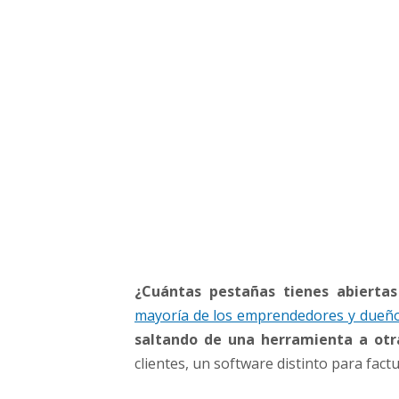
r
a
m
i
e
n
t
a
s
d
e
B
i
t
r
¿Cuántas pestañas tienes abierta
i
mayoría de los emprendedores y dueñ
x
saltando de una herramienta a otr
2
clientes, un software distinto para fac
4
p