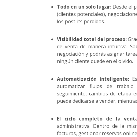
e
Todo en un solo lugar:
Desde el pr
n
(clientes potenciales), negociacion
t
los post-its perdidos.
e
Visibilidad total del proceso:
Grac
de venta de manera intuitiva. S
negociación y podrás asignar tare
ningún cliente quede en el olvido.
Automatización inteligente:
Est
automatizar flujos de trabajo 
seguimiento, cambios de etapa e
puede dedicarse a vender, mientras
El ciclo completo de la venta
administrativa. Dentro de la mis
facturas, gestionar reservas online,