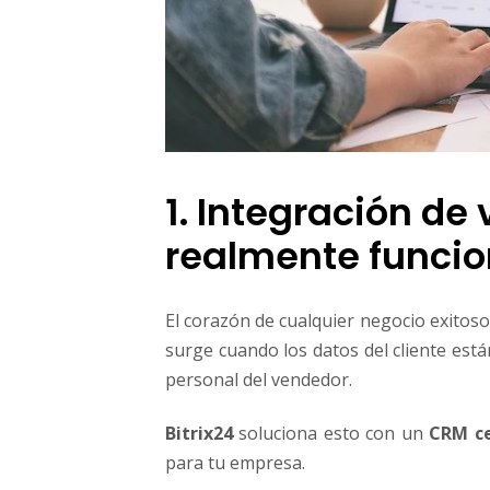
r
k
e
t
i
n
g
y
a
1. Integración de
t
realmente funci
e
n
c
i
El corazón de cualquier negocio exitoso
ó
surge cuando los datos del cliente está
n
personal del vendedor.
a
l
Bitrix24
soluciona esto con un
CRM ce
c
l
para tu empresa.
i