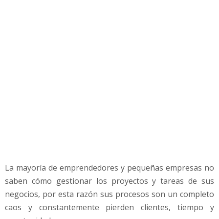
e
s
t
i
o
n
a
r
p
r
o
y
e
c
t
La mayoría de emprendedores y pequeñas empresas no
o
s
saben cómo gestionar los proyectos y tareas de sus
y
negocios, por esta razón sus procesos son un completo
t
caos y constantemente pierden clientes, tiempo y
a