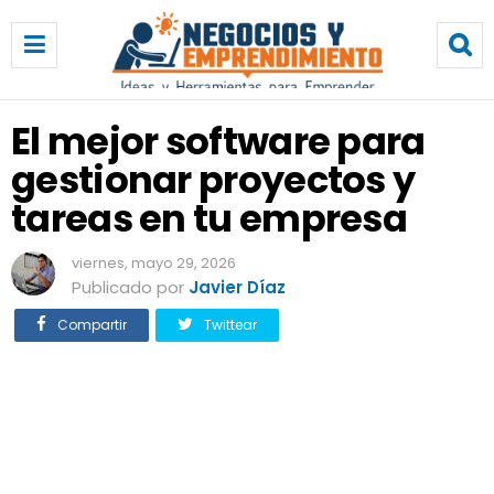
E
l
m
e
j
El mejor software para
o
gestionar proyectos y
r
s
tareas en tu empresa
o
f
viernes, mayo 29, 2026
t
Publicado por
Javier Díaz
w
a
Compartir
Twittear
r
e
p
a
r
a
g