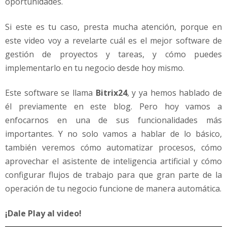
oportunidades.
r
e
a
Si este es tu caso, presta mucha atención, porque en
s
este video voy a revelarte cuál es el mejor software de
e
gestión de proyectos y tareas, y cómo puedes
n
implementarlo en tu negocio desde hoy mismo.
t
u
e
Este software se llama
Bitrix24
, y ya hemos hablado de
m
él previamente en este blog. Pero hoy vamos a
p
enfocarnos en una de sus funcionalidades más
r
importantes. Y no solo vamos a hablar de lo básico,
e
también veremos cómo automatizar procesos, cómo
s
a
aprovechar el asistente de inteligencia artificial y cómo
configurar flujos de trabajo para que gran parte de la
operación de tu negocio funcione de manera automática.
¡Dale Play al video!