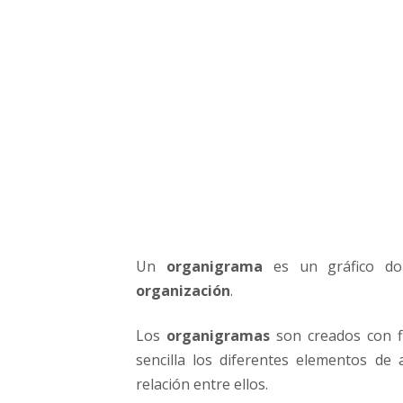
G
u
í
a
p
a
r
a
e
l
a
b
o
Un
organigrama
es un gráfico d
r
organización
.
a
r
e
Los
organigramas
son creados con f
l
sencilla los diferentes elementos de
O
relación entre ellos.
r