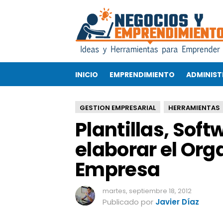
P
l
a
n
t
i
INICIO
EMPRENDIMIENTO
ADMINIST
l
l
a
GESTION EMPRESARIAL
HERRAMIENTAS
s
Plantillas, Soft
,
S
elaborar el Or
o
f
Empresa
t
w
a
martes, septiembre 18, 2012
r
Publicado por
Javier Díaz
e
y