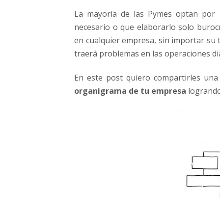
g
La mayoría de las Pymes optan por
a
necesario o que elaborarlo solo burocr
n
i
en cualquier empresa, sin importar su
g
traerá problemas en las operaciones dia
r
a
En este post quiero compartirles un
m
organigrama de tu empresa
logrando
a
d
e
t
u
E
m
p
r
e
s
a