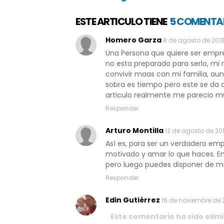
ESTE ARTICULO TIENE
5 COMENTA
Homero Garza
8 de agosto de 2013
Una Persona que quiere ser empre
no esta preparado para serlo, mi
convivir maas con mi familia, au
sobra es tiempo pero este se da 
articulo realmente me parecio muy
Responder
Arturo Montilla
12 de agosto de 201
Así es, para ser un verdadero em
motivado y amar lo que haces. En 
pero luego puedes disponer de mu
Responder
Edin Gutiérrez
16 de noviembre de 2
Este comentario ha sido elimi