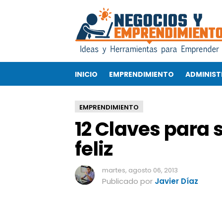
1
2
C
l
a
v
INICIO
EMPRENDIMIENTO
ADMINIST
e
s
p
EMPRENDIMIENTO
a
12 Claves para
r
a
feliz
s
e
r
martes, agosto 06, 2013
u
Publicado por
Javier Díaz
n
e
m
p