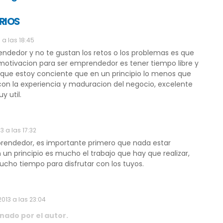
RIOS
 a las 18:45
ndedor y no te gustan los retos o los problemas es que
 motivacion para ser emprendedor es tener tiempo libre y
nque estoy conciente que en un principio lo menos que
con la experiencia y maduracion del negocio, excelente
 util.
3 a las 17:32
prendedor, es importante primero que nada estar
un principio es mucho el trabajo que hay que realizar,
cho tiempo para disfrutar con los tuyos.
013 a las 23:04
nado por el autor.