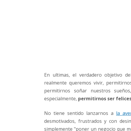
r
e
n
d
e
d
o
r
f
e
l
En ultimas, el verdadero objetivo d
i
z
realmente queremos vivir, permitirno
permitirnos soñar nuestros sueños
especialmente,
permitirnos ser felice
No tiene sentido lanzarnos a
la av
desmotivados, frustrados y con des
simplemente
"poner un negocio que me